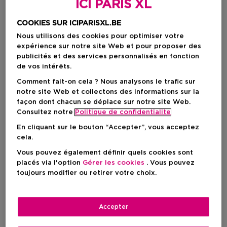
ICI PARIS XL
COOKIES SUR ICIPARISXL.BE
Nous utilisons des cookies pour optimiser votre
expérience sur notre site Web et pour proposer des
publicités et des services personnalisés en fonction
de vos intérêts.
Comment fait-on cela ? Nous analysons le trafic sur
notre site Web et collectons des informations sur la
façon dont chacun se déplace sur notre site Web.
Consultez notre
Politique de confidentialite
En cliquant sur le bouton “Accepter”, vous acceptez
cela.
Choisissez votre format
Vous pouvez également définir quels cookies sont
75 G
En stock
placés via l'option
Gérer les cookies
. Vous pouvez
toujours modifier ou retirer votre choix.
75 G
Prix promotionnel
34,69 €
46,25 €
Accepter