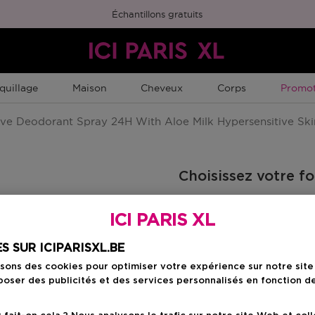
Échantillons gratuits
Promot
quillage
Maison
Cheveux
Corps
Promot
ive Deodorant Spray 24H With Aloe Milk Hypersensitive Ski
Choisissez votre f
100 ML
ICI PARIS XL
Prix promotion
19,55 €
23,00 €
S SUR ICIPARISXL.BE
isons des cookies pour optimiser votre expérience sur notre sit
oser des publicités et des services personnalisés en fonction d
Prix promot
19,55 €