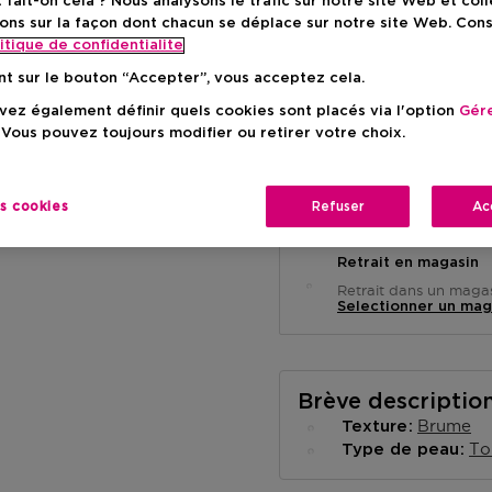
ait-on cela ? Nous analysons le trafic sur notre site Web et col
Prix de vente conse
-15%
ons sur la façon dont chacun se déplace sur notre site Web. Con
itique de confidentialite
nt sur le bouton “Accepter”, vous acceptez cela.
ez également définir quels cookies sont placés via l'option
Gére
 Vous pouvez toujours modifier ou retirer votre choix.
Livraison à domicile
es cookies
Refuser
Ac
-
En stock
Retrait en magasin
Retrait dans un magas
Selectionner un mag
Brève descriptio
Brume
Texture
To
Type de peau