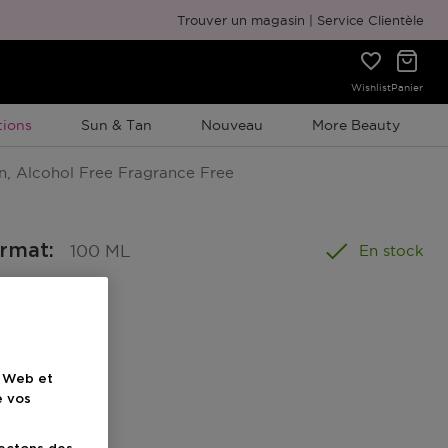
Emballage cadeau gratuit
Trouver un magasin
Service Clientèle
Wishlist
Panier
ion À Durée Limitée
ions
Sun & Tan
Nouveau
More Beauty
n, Alcohol Free Fragrance Free
ormat
:
100 ML
En stock
nel
e Web et
e vos
ionnel