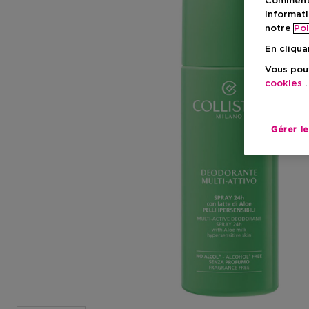
Comment f
informati
notre
Pol
En cliqua
Vous pouv
cookies
.
Gérer l