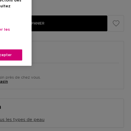
lectons des
illé
23,00 €
sultez
AJOUTER AU PANIER
r les
cepter
in près de chez vous.
asin
n
us les types de peau