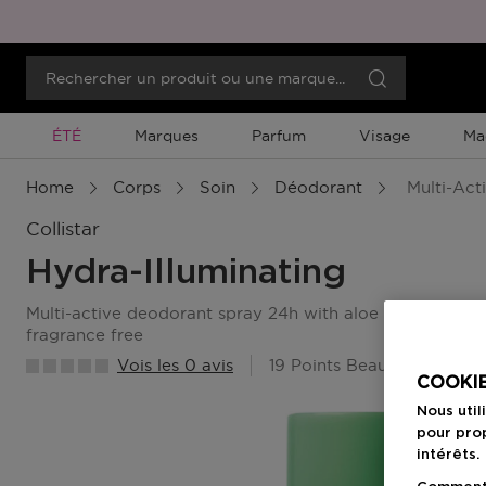
Promotion À Durée Limitée
ÉTÉ
Marques
Parfum
Visage
Ma
Home
Corps
Soin
Déodorant
Multi-Act
Collistar
Hydra-Illuminating
multi-active deodorant spray 24h with aloe milk hypersensitive skin, alcohol free
fragrance free
Vois les 0 avis
19 Points Beauty Member
COOKIE
Nous util
pour prop
intérêts.