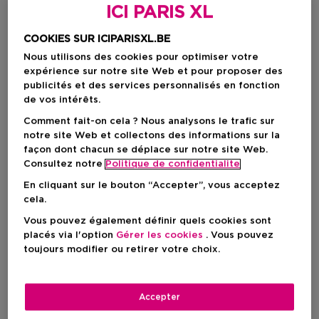
ICI PARIS XL
COOKIES SUR ICIPARISXL.BE
Nous utilisons des cookies pour optimiser votre
expérience sur notre site Web et pour proposer des
publicités et des services personnalisés en fonction
de vos intérêts.
Comment fait-on cela ? Nous analysons le trafic sur
notre site Web et collectons des informations sur la
façon dont chacun se déplace sur notre site Web.
Choisissez votre format
Consultez notre
Politique de confidentialite
En cliquant sur le bouton “Accepter”, vous acceptez
600 G
En stock
cela.
600 G
Vous pouvez également définir quels cookies sont
Prix promotionnel
placés via l'option
Gérer les cookies
. Vous pouvez
42,50 €
toujours modifier ou retirer votre choix.
50,00 €
Prix promotionnel
42,50 €
Accepter
Prix de vente conseillé
50,00 €
-15%