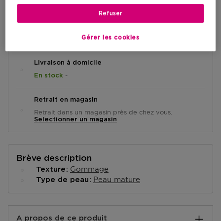
Refuser
AJOUTER AU PANIER
Gérer les cookies
Livraison à domicile
-
En stock
Retrait en magasin
Retrait dans un magasin près de chez vous.
Selectionner un magasin
Brève description
Gommage
Texture
Peau mature
Type de peau
A propos de ce produit