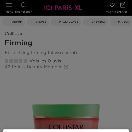
Menu
Rechercher
Wishlist
Panier
PARFUM
VISAGE
MAQUILLAGE
CHEVEUX
MAISON
Collistar
Firming
elasticizing firming talasso-scrub
Vois les 0 avis
42 Points Beauty Member