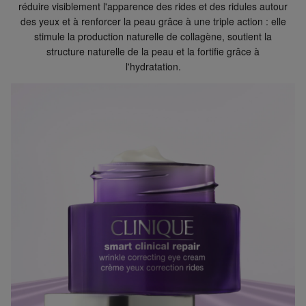
réduire visiblement l'apparence des rides et des ridules autour
Accédez à plus d’informations et à la FAQ sur les
des yeux et à renforcer la peau grâce à une triple action : elle
retours.
stimule la production naturelle de collagène, soutient la
D'autres questions sur la commande ? Vous pouvez le
structure naturelle de la peau et la fortifie grâce à
trouver sur notre page FAQ.
l'hydratation.