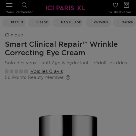
Menu
Rechercher
Wishlist
Panier
PARFUM
VISAGE
MAQUILLAGE
CHEVEUX
MAISON
Clinique
Smart Clinical Repair™ Wrinkle
Correcting Eye Cream
soin des yeux - anti-âge & hydratant - réduit les rides
Vois les 0 avis
56 Points Beauty Member