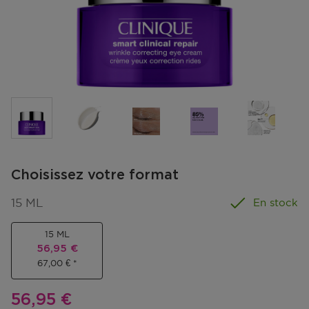
Choisissez votre format
15 ML
En stock
15 ML
Prix promotionnel
56,95 €
67,00 €
Prix promotionnel
56,95 €