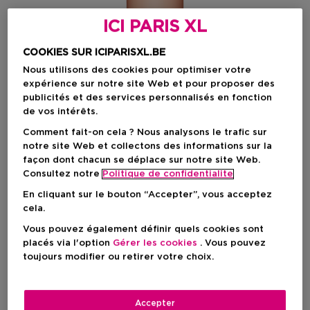
ICI PARIS XL
COOKIES SUR ICIPARISXL.BE
Nous utilisons des cookies pour optimiser votre
expérience sur notre site Web et pour proposer des
publicités et des services personnalisés en fonction
de vos intérêts.
Comment fait-on cela ? Nous analysons le trafic sur
notre site Web et collectons des informations sur la
façon dont chacun se déplace sur notre site Web.
Consultez notre
Politique de confidentialite
En cliquant sur le bouton “Accepter”, vous acceptez
Choisissez votre format
cela.
Vous pouvez également définir quels cookies sont
200 ML
En stock
placés via l'option
Gérer les cookies
. Vous pouvez
toujours modifier ou retirer votre choix.
200 ML
Prix promotionnel
43,50 €
58,00 €
Accepter