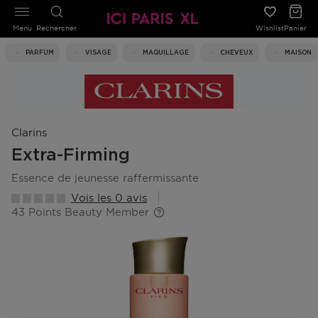
Menu
Rechercher
Wishlist
Panier
PARFUM
VISAGE
MAQUILLAGE
CHEVEUX
MAISON
Clarins
Extra-Firming
essence de jeunesse raffermissante
Vois les 0 avis
43 Points Beauty Member