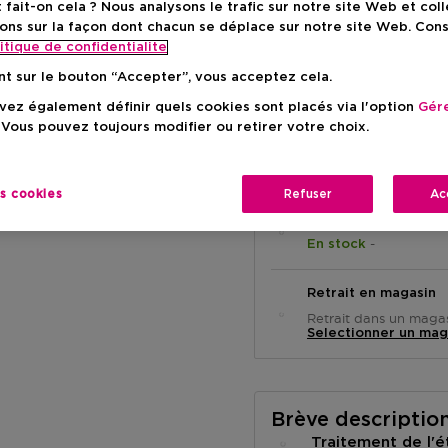
ait-on cela ? Nous analysons le trafic sur notre site Web et col
Prix promot
27,62 €
ons sur la façon dont chacun se déplace sur notre site Web. Con
itique de confidentialite
Prix de vente conse
-15%
nt sur le bouton “Accepter”, vous acceptez cela.
ez également définir quels cookies sont placés via l'option
Gére
 Vous pouvez toujours modifier ou retirer votre choix.
es cookies
Refuser
Ac
Livraison à domicile
-
En stock
Retrait en magasin
Retrait dans un magas
Selectionner un mag
Brève descriptio
Traitement de l'é