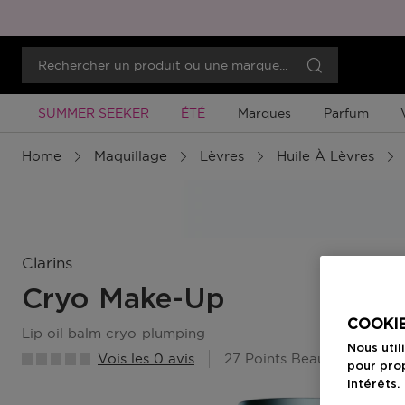
Promotion À Durée Limitée
Promotion À Durée Limitée
SUMMER SEEKER
ÉTÉ
Marques
Parfum
Home
Maquillage
Lèvres
Huile À Lèvres
Clarins
Cryo Make-Up
COOKIE
lip oil balm cryo-plumping
Nous util
Vois les 0 avis
27 Points Beauty Member
pour prop
intérêts.