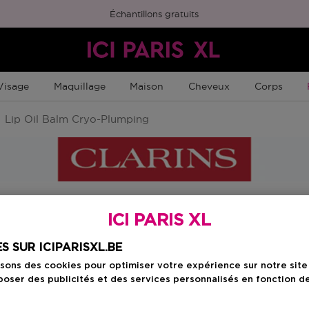
Échantillons gratuits
Visage
Maquillage
Maison
Cheveux
Corps
Lip Oil Balm Cryo-Plumping
ICI PARIS XL
Choisissez votre c
S SUR ICIPARISXL.BE
00 cryo mint
isons des cookies pour optimiser votre expérience sur notre sit
oser des publicités et des services personnalisés en fonction d