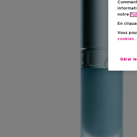
Comment f
informati
notre
Pol
En cliqua
Vous pouv
cookies
.
Gérer l