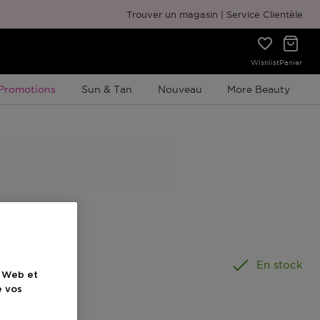
Emballage cadeau gratuit
Trouver un magasin
Service Clientèle
Wishlist
Panier
Promotion À Durée Limitée
Promotions
Sun & Tan
Nouveau
More Beauty
ouleur
En stock
e Web et
e vos