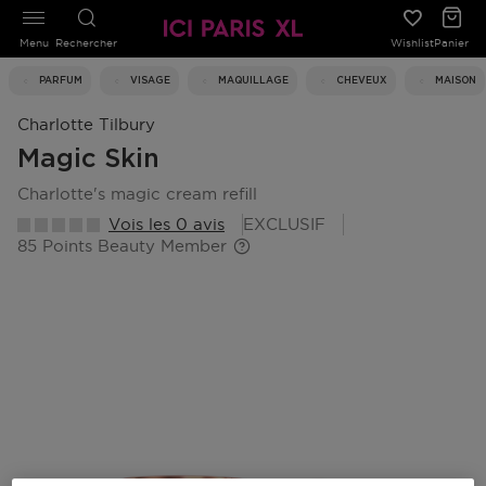
Menu
Rechercher
Wishlist
Panier
PARFUM
VISAGE
MAQUILLAGE
CHEVEUX
MAISON
Charlotte Tilbury
Magic Skin
charlotte's magic cream refill
Vois les 0 avis
EXCLUSIF
85 Points Beauty Member