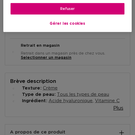
AJOUTER AU PANIER
Refuser
Livraison à domicile
Gérer les cookies
-
En stock
Retrait en magasin
Retrait dans un magasin près de chez vous.
Selectionner un magasin
Brève description
Crème
Texture
Tous les types de peau
Type de peau
Acide hyaluronique
Vitamine C
Ingrédient
Plus
A propos de ce produit