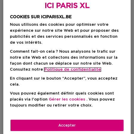
ICI PARIS XL
COOKIES SUR ICIPARISXL.BE
Nous utilisons des cookies pour optimiser votre
expérience sur notre site Web et pour proposer des
publicités et des services personnalisés en fonction
de vos intérêts.
Comment fait-on cela ? Nous analysons le trafic sur
notre site Web et collectons des informations sur la
façon dont chacun se déplace sur notre site Web.
Choisissez votre format
Consultez notre
Politique de confidentialite
En cliquant sur le bouton “Accepter”, vous acceptez
50 ML
En stock
cela.
50 ML
150 ML
Vous pouvez également définir quels cookies sont
85,00 €
211,00 €
placés via l'option
Gérer les cookies
. Vous pouvez
toujours modifier ou retirer votre choix.
85,00 €
Accepter