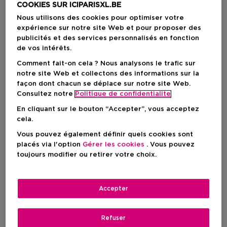
COOKIES SUR ICIPARISXL.BE
Nous utilisons des cookies pour optimiser votre
expérience sur notre site Web et pour proposer des
publicités et des services personnalisés en fonction
de vos intérêts.
Comment fait-on cela ? Nous analysons le trafic sur
notre site Web et collectons des informations sur la
façon dont chacun se déplace sur notre site Web.
Consultez notre
Politique de confidentialite
En cliquant sur le bouton “Accepter”, vous acceptez
cela.
Vous pouvez également définir quels cookies sont
Choisissez votre format
placés via l'option
Gérer les cookies
. Vous pouvez
toujours modifier ou retirer votre choix.
75 ML
En stock
75 ML
150 ML
Accepter
150,00 €
207,00 €
150,00 €
Refuser