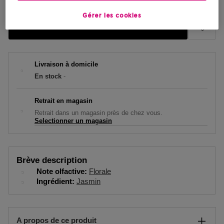
Gérer les cookies
AJOUTER AU PANIER
Livraison à domicile
En stock
-
Retrait en magasin
Retrait dans un magasin près de chez vous.
Selectionner un magasin
Brève description
Note olfactive
Florale
Ingrédient
Jasmin
A propos de ce produit