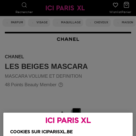
Rechercher
Wishlist
Panier
PARFUM
VISAGE
MAQUILLAGE
CHEVEUX
MAISON
CHANEL
LES BEIGES MASCARA
MASCARA VOLUME ET DEFINITION
48 Points Beauty Member
ICI PARIS XL
COOKIES SUR ICIPARISXL.BE