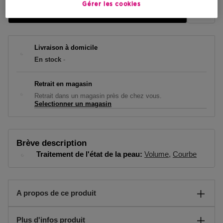
Gérer les cookies
AJOUTER AU PANIER
Livraison à domicile
En stock
-
Retrait en magasin
Retrait dans un magasin près de chez vous.
Selectionner un magasin
Brève description
Traitement de l'état de la peau
Volume
Courbe
A propos de ce produit
Le mascara LES BEIGES allonge et recourbe les cils tout en
Plus d'infos produit
apportant volume et définition pour un regard frais,