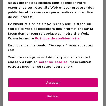
Nous utilisons des cookies pour optimiser votre
expérience sur notre site Web et pour proposer des
publicités et des services personnalisés en fonction
de vos intérêts.
Comment fait-on cela ? Nous analysons le trafic sur
notre site Web et collectons des informations sur la
façon dont chacun se déplace sur notre site Web.
Consultez notre
Politique de confidentialite
En cliquant sur le bouton “Accepter”, vous acceptez
cela.
Vous pouvez également définir quels cookies sont
placés via l'option
Gérer les cookies
. Vous pouvez
Choisissez votre couleur
toujours modifier ou retirer votre choix.
30 BLACK
En stock
Accepter
48,00 €
Refuser