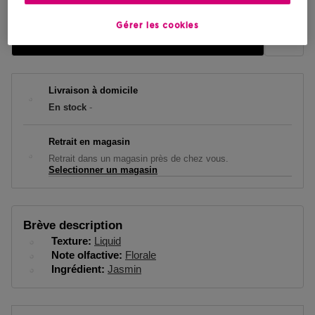
Gérer les cookies
AJOUTER AU PANIER
Livraison à domicile
En stock
-
Retrait en magasin
Retrait dans un magasin près de chez vous.
Selectionner un magasin
Brève description
Texture
Liquid
Note olfactive
Florale
Ingrédient
Jasmin