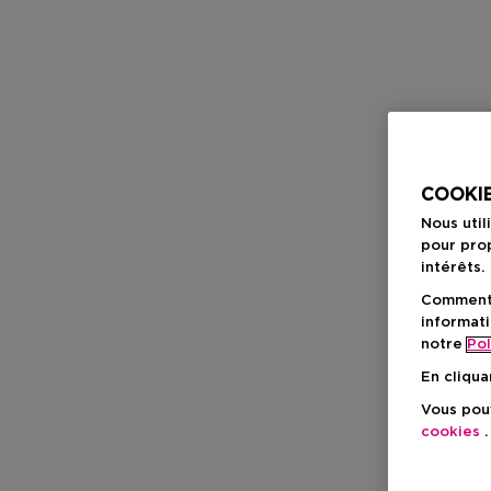
COOKIE
Nous util
pour prop
intérêts.
Comment f
informati
notre
Pol
En cliqua
Vous pouv
cookies
.