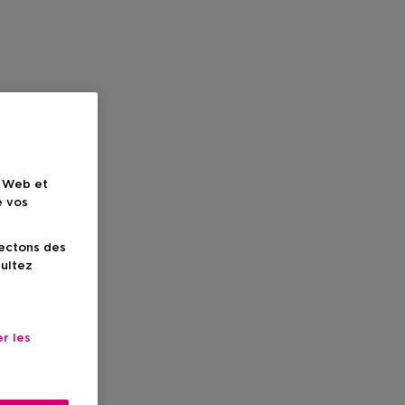
e Web et
e vos
lectons des
sultez
r les