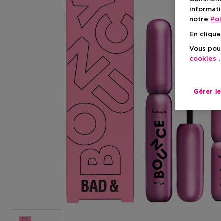
informati
notre
Pol
En cliqua
Vous pouv
cookies
.
Gérer l