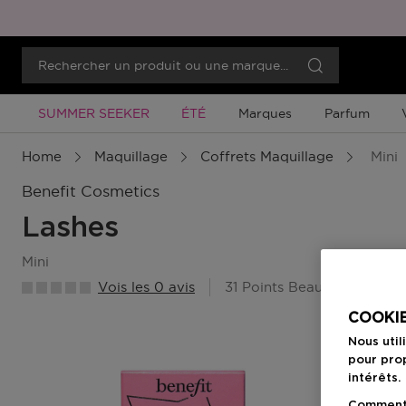
Promotion À Durée Limitée
Promotion À Durée Limitée
SUMMER SEEKER
ÉTÉ
Marques
Parfum
Home
Maquillage
Coffrets Maquillage
Mini
Benefit Cosmetics
Lashes
mini
Vois les 0 avis
31 Points Beauty Member
COOKIE
Nous util
pour prop
intérêts.
Comment f