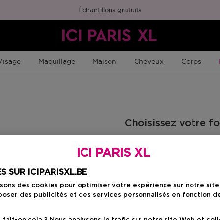
Échantillons gratuits
Visage
Maquillage
Maison
Cheveux
Corps
Choisissez votre f
2 ST
ICI PARIS XL
31,00 €
S SUR ICIPARISXL.BE
isons des cookies pour optimiser votre expérience sur notre sit
31,00 €
oser des publicités et des services personnalisés en fonction d
ait-on cela ? Nous analysons le trafic sur notre site Web et col