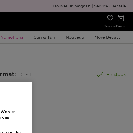
Emballage cadeau gratuit
Trouver un magasin
Service Clientèle
Wishlist
Panier
Promotion À Durée Limitée
Promotions
Sun & Tan
Nouveau
More Beauty
ormat
:
2 ST
En stock
e Web et
e vos
lectons des