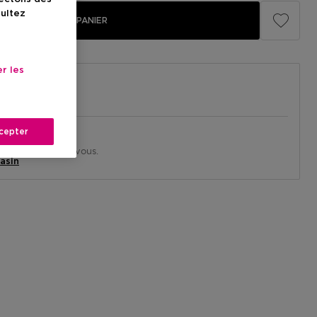
sultez
AJOUTER AU PANIER
r les
cepter
in près de chez vous.
asin