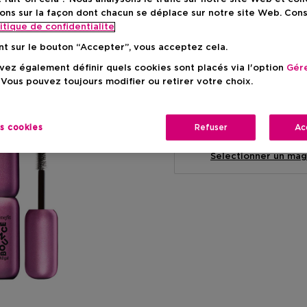
ons sur la façon dont chacun se déplace sur notre site Web. Con
itique de confidentialite
nt sur le bouton “Accepter”, vous acceptez cela.
ez également définir quels cookies sont placés via l'option
Gére
Livraison à domicile
 Vous pouvez toujours modifier ou retirer votre choix.
-
En stock
es cookies
Refuser
Ac
Retrait en magasin
Retrait dans un magas
Selectionner un mag