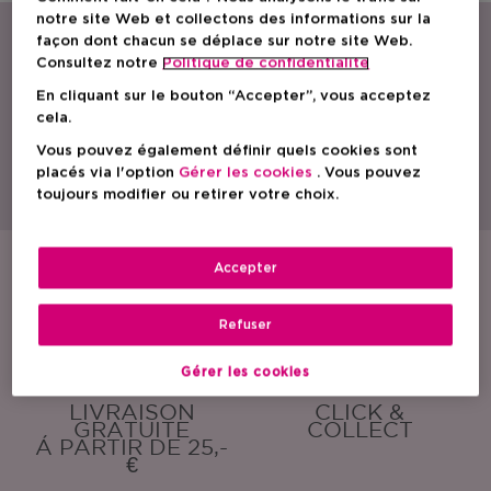
notre site Web et collectons des informations sur la
façon dont chacun se déplace sur notre site Web.
Consultez notre
Politique de confidentialite
En cliquant sur le bouton “Accepter”, vous acceptez
cela.
Vous pouvez également définir quels cookies sont
Avec une gamme étendue de parfums, de produits de soin et cosmétiques,
ICI PARIS XL est le spécialiste beauté par excellence en Belgique.
placés via l'option
Gérer les cookies
. Vous pouvez
Découvrez nos actions, promotions, conseils beauté et trouvez la parfumerie
toujours modifier ou retirer votre choix.
ICI PARIS XL la plus proche de chez vous. Commandez également nos
produits en toute simplicité en ligne !
Accepter
ÉCHANTILLONS
EMBALLAGE
GRATUITS
CADEAU
GRATUIT
Refuser
Gérer les cookies
LIVRAISON
CLICK &
GRATUITE
COLLECT
Á PARTIR DE 25,-
€