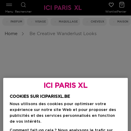
Menu
Rechercher
Wishlist
Panier
PARFUM
VISAGE
MAQUILLAGE
CHEVEUX
MAISON
Home
Be Creative Wanderlust Looks
ICI PARIS XL
COOKIES SUR ICIPARISXL.BE
Nous utilisons des cookies pour optimiser votre
expérience sur notre site Web et pour proposer des
publicités et des services personnalisés en fonction
de vos intérêts.
Comment fait-on cela ? Nous analysons le trafic sur