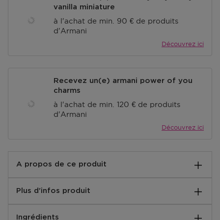
vanilla miniature
à l'achat de min. 90 € de produits
d'Armani
Découvrez ici
Recevez un(e) armani power of you
charms
à l'achat de min. 120 € de produits
d'Armani
Découvrez ici
A propos de ce produit
Emporio Armani Stronger With You Spices - Eau de
Plus d'infos produit
Parfum pour homme - 100ml
Notes de base:
Découvrez Stronger With You Spices, la facette
Ingrédients
Vanille & accord châtaigne