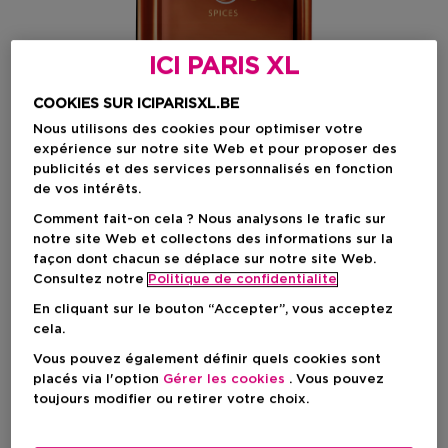
ICI PARIS XL
COOKIES SUR ICIPARISXL.BE
Nous utilisons des cookies pour optimiser votre
expérience sur notre site Web et pour proposer des
publicités et des services personnalisés en fonction
de vos intérêts.
Comment fait-on cela ? Nous analysons le trafic sur
Choisissez votre format
notre site Web et collectons des informations sur la
façon dont chacun se déplace sur notre site Web.
100 ML
En stock
Consultez notre
Politique de confidentialite
En cliquant sur le bouton “Accepter”, vous acceptez
100 ML
cela.
Prix promotionnel
113,60 €
142,00 €
Vous pouvez également définir quels cookies sont
placés via l'option
Gérer les cookies
. Vous pouvez
toujours modifier ou retirer votre choix.
Prix promotionnel
113,60 €
Prix de vente conseillé
142,00 €
-20%