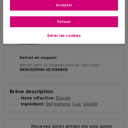
Accepter
AJOUTER AU PANIER
Refuser
Gérer les cookies
Livraison à domicile
-
En stock
Retrait en magasin
Retrait dans un magasin près de chez vous.
Selectionner un magasin
Brève description
Épicée
Note olfactive
Bergamote
Cuir
Vanille
Ingrédient
Recevez un(e) armani my way sunny