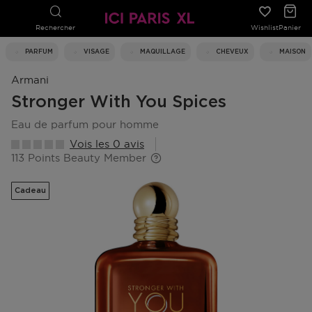
Rechercher
Wishlist
Panier
PARFUM
VISAGE
MAQUILLAGE
CHEVEUX
MAISON
Armani
Stronger With You Spices
eau de parfum pour homme
Vois les 0 avis
113 Points Beauty Member
Cadeau