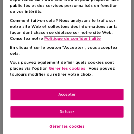
Recevez un(e) armani my way sunny
publicités et des services personnalisés en fonction
vanilla miniature
de vos intérêts.
Comment fait-on cela ? Nous analysons le trafic sur
à l'achat de min. 90 € de produits d'Armani*
notre site Web et collectons des informations sur la
Offre valable jusqu'au 23/08/2026 sur l'e-shop
façon dont chacun se déplace sur notre site Web.
Belge, dans la limite des stocks disponibles. Offre
Consultez notre
Politique de confidentialite
non valable via le Click & Collect en parfumerie.
En cliquant sur le bouton “Accepter”, vous acceptez
Photo non contractuelle. Offre non cumulable
cela.
avec d'autres promotions. 1 cadeau par client.
Non remboursable en espèces.
Vous pouvez également définir quels cookies sont
placés via l'option
Gérer les cookies
. Vous pouvez
Recevez un(e) armani power of you
toujours modifier ou retirer votre choix.
charms
à l'achat de min. 120 € de produits d'Armani*
Accepter
Offre valable jusqu'au 23/08/2026 sur l'e-shop
Belge, dans la limite des stocks disponibles. Offre
Refuser
non valable via le Click & Collect en parfumerie.
Photo non contractuelle. Offre non cumulable
avec d'autres promotions. 1 cadeau par client.
Gérer les cookies
Non remboursable en espèces.