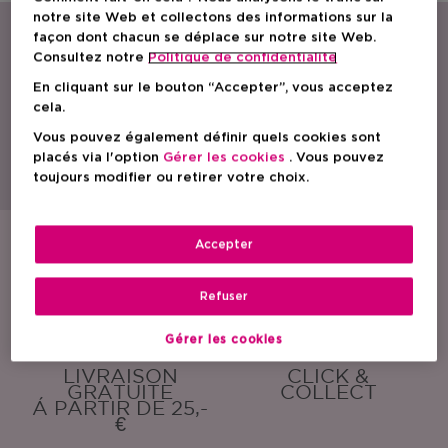
notre site Web et collectons des informations sur la
façon dont chacun se déplace sur notre site Web.
Consultez notre
Politique de confidentialite
En cliquant sur le bouton “Accepter”, vous acceptez
cela.
Vous pouvez également définir quels cookies sont
Avec une gamme étendue de parfums, de produits de soin et cosmétiques,
ICI PARIS XL est le spécialiste beauté par excellence en Belgique.
placés via l'option
Gérer les cookies
. Vous pouvez
Découvrez nos actions, promotions, conseils beauté et trouvez la parfumerie
toujours modifier ou retirer votre choix.
ICI PARIS XL la plus proche de chez vous. Commandez également nos
produits en toute simplicité en ligne !
Accepter
ÉCHANTILLONS
EMBALLAGE
GRATUITS
CADEAU
GRATUIT
Refuser
Gérer les cookies
LIVRAISON
CLICK &
GRATUITE
COLLECT
Á PARTIR DE 25,-
€