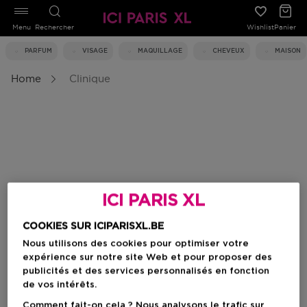
Menu
Rechercher
Wishlist
Panier
PARFUM
VISAGE
MAQUILLAGE
CHEVEUX
MAISON
Home
Clinique
ICI PARIS XL
COOKIES SUR ICIPARISXL.BE
Nous utilisons des cookies pour optimiser votre
expérience sur notre site Web et pour proposer des
publicités et des services personnalisés en fonction
de vos intérêts.
Comment fait-on cela ? Nous analysons le trafic sur