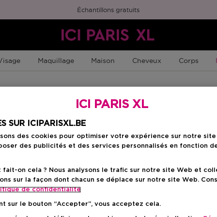
Échantillons gratuits
Visage
Maquillage
Maison
Cheveux
Corps
ICI PARIS XL
S SUR ICIPARISXL.BE
isons des cookies pour optimiser votre expérience sur notre sit
oser des publicités et des services personnalisés en fonction d
ait-on cela ? Nous analysons le trafic sur notre site Web et col
ons sur la façon dont chacun se déplace sur notre site Web. Con
itique de confidentialite
nt sur le bouton “Accepter”, vous acceptez cela.