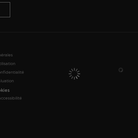
nérales
ilisation
nfidentialité
aluation
okies
ccessibilité