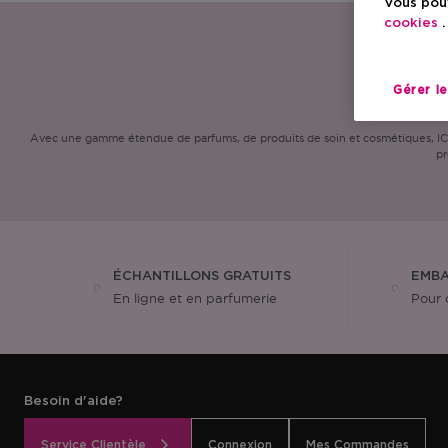
Vous pouv
cookies
.
Gérer l
Avec une gamme étendue de parfums, de produits de soin et cosmétiques, ICI P
pr
ÉCHANTILLONS GRATUITS
EMBA
En ligne et en parfumerie
Pour 
Besoin d'aide?
Service Clientèle
Connexion
Mes Commandes