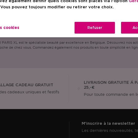
ez également définir quels cookies sont placés via l'option
Gére
 Vous pouvez toujours modifier ou retirer votre choix.
es cookies
Refuser
Ac
ARIS XL est le spécialiste beauté par excellence en Belgique. Découvrez nos actio
oche de chez vous. Commandez également nos produits en toute simplicité en lign
LIVRAISON GRATUITE Á P
LLAGE CADEAU GRATUIT
25,-€
des cadeaux uniques et festifs
Pour toute commande en l
M'inscrire à la newsletter
Les dernières nouveautés, te