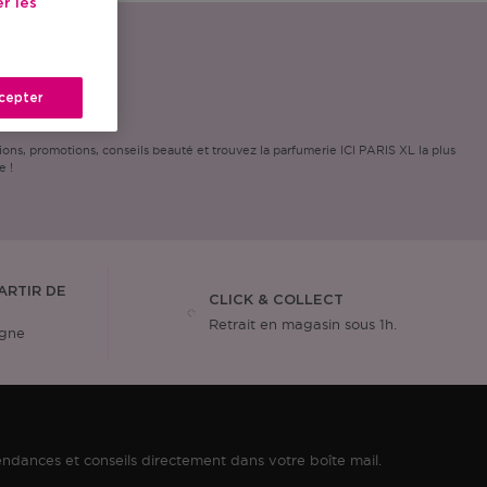
r les
cepter
ns, promotions, conseils beauté et trouvez la parfumerie ICI PARIS XL la plus
e !
ARTIR DE
CLICK & COLLECT
Retrait en magasin sous 1h.
igne
ndances et conseils directement dans votre boîte mail.