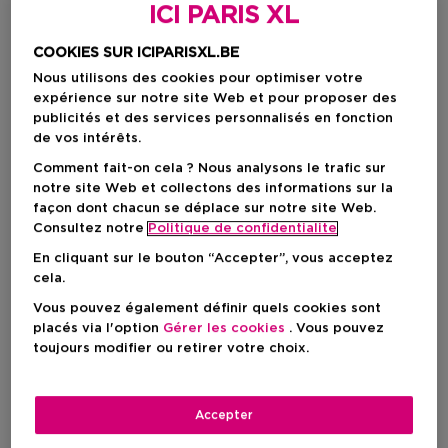
ICI PARIS XL
COOKIES SUR ICIPARISXL.BE
Nous utilisons des cookies pour optimiser votre
expérience sur notre site Web et pour proposer des
publicités et des services personnalisés en fonction
de vos intérêts.
Comment fait-on cela ? Nous analysons le trafic sur
notre site Web et collectons des informations sur la
façon dont chacun se déplace sur notre site Web.
Choisissez votre format
Consultez notre
Politique de confidentialite
En cliquant sur le bouton “Accepter”, vous acceptez
1 ST
En rupture de stock
cela.
Vous pouvez également définir quels cookies sont
1 ST
placés via l'option
Gérer les cookies
. Vous pouvez
Prix promotionnel
17,00 €
toujours modifier ou retirer votre choix.
20,00 €
Prix promotionnel
17,00 €
Accepter
Prix de vente conseillé
20,00 €