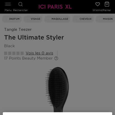
Menu
Rechercher
Wishlist
Panier
PARFUM
VISAGE
MAQUILLAGE
CHEVEUX
MAISON
Tangle Teezer
The Ultimate Styler
black
Vois les 0 avis
17 Points Beauty Member