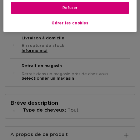
Refuser
VOIR LA DISPONIBILITÉ EN MAGASIN
Gérer les cookies
Livraison à domicile
En rupture de stock
Informe moi
Retrait en magasin
Retrait dans un magasin près de chez vous.
Selectionner un magasin
Brève description
Tout
Type de cheveux
A propos de ce produit