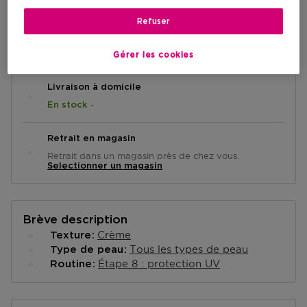
Refuser
AJOUTER AU PANIER
Gérer les cookies
Livraison à domicile
-
En stock
Retrait en magasin
Retrait dans un magasin près de chez vous.
Selectionner un magasin
Brève description
Crème
Texture
Tous les types de peau
Type de peau
Étape 8 : protection UV
Routine