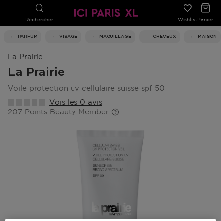
Rechercher
Wishlist
Panier
PARFUM
VISAGE
MAQUILLAGE
CHEVEUX
MAISON
La Prairie
La Prairie
voile protection uv cellulaire suisse spf 50
Vois les 0 avis
207 Points Beauty Member