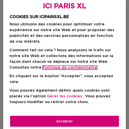
ICI PARIS XL
COOKIES SUR ICIPARISXL.BE
Nous utilisons des cookies pour optimiser votre
expérience sur notre site Web et pour proposer des
publicités et des services personnalisés en fonction
de vos intérêts.
Comment fait-on cela ? Nous analysons le trafic sur
notre site Web et collectons des informations sur la
façon dont chacun se déplace sur notre site Web.
Choisissez votre format
Consultez notre
Politique de confidentialite
50 ML
En stock
En cliquant sur le bouton “Accepter”, vous acceptez
cela.
50 ML
Vous pouvez également définir quels cookies sont
Prix promotionnel
207,92 €
placés via l'option
Gérer les cookies
. Vous pouvez
226,00 €
toujours modifier ou retirer votre choix.
Prix promotionnel
207,92 €
Accepter
Prix de vente conseillé
226,00 €
-8%