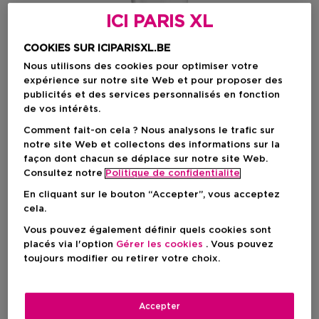
ICI PARIS XL
COOKIES SUR ICIPARISXL.BE
Nous utilisons des cookies pour optimiser votre
expérience sur notre site Web et pour proposer des
publicités et des services personnalisés en fonction
de vos intérêts.
Comment fait-on cela ? Nous analysons le trafic sur
notre site Web et collectons des informations sur la
Choisissez votre format
façon dont chacun se déplace sur notre site Web.
Consultez notre
Politique de confidentialite
200 ML
En stock
En cliquant sur le bouton “Accepter”, vous acceptez
cela.
200 ML
Vous pouvez également définir quels cookies sont
Prix promotionnel
92,00 €
placés via l'option
Gérer les cookies
. Vous pouvez
100,00 €
toujours modifier ou retirer votre choix.
Prix promotionnel
92,00 €
Accepter
Prix de vente conseillé
100,00 €
-8%