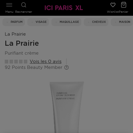
Menu
Rechercher
Wishlist
Panier
PARFUM
VISAGE
MAQUILLAGE
CHEVEUX
MAISON
La Prairie
La Prairie
purifiant crème
Vois les 0 avis
92 Points Beauty Member