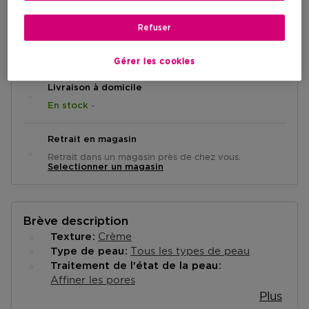
Refuser
AJOUTER AU PANIER
Gérer les cookies
Livraison à domicile
-
En stock
Retrait en magasin
Retrait dans un magasin près de chez vous.
Selectionner un magasin
Brève description
Crème
Texture
Tous les types de peau
Type de peau
Traitement de l'état de la peau
Affiner les pores
Plus