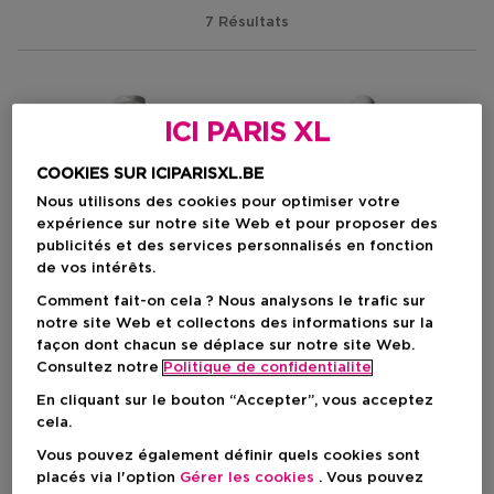
7 Résultats
ICI PARIS XL
COOKIES SUR ICIPARISXL.BE
Nous utilisons des cookies pour optimiser votre
expérience sur notre site Web et pour proposer des
publicités et des services personnalisés en fonction
de vos intérêts.
Comment fait-on cela ? Nous analysons le trafic sur
notre site Web et collectons des informations sur la
façon dont chacun se déplace sur notre site Web.
Consultez notre
Politique de confidentialite
THE ORDINARY
THE ORDINARY
En cliquant sur le bouton “Accepter”, vous acceptez
cela.
Dryness & Dehydratation
Hydrating Serum
Lotion Corps - Facteurs
Sérum Apaisant & Protecteur
Vous pouvez également définir quels cookies sont
Naturels D’hydratation +
De La Barrière Cutanée
placés via l'option
Gérer les cookies
. Vous pouvez
Inuline