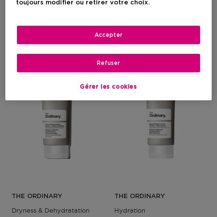
toujours modifier ou retirer votre choix.
16,70 €
20,40 €
Accepter
Refuser
Gérer les cookies
THE ORDINARY
THE ORDINARY
Dryness & Dehydratation
Hydration