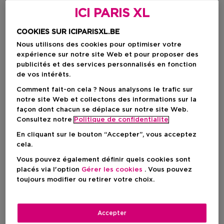
ICI PARIS XL
COOKIES SUR ICIPARISXL.BE
Nous utilisons des cookies pour optimiser votre
expérience sur notre site Web et pour proposer des
publicités et des services personnalisés en fonction
de vos intérêts.
Comment fait-on cela ? Nous analysons le trafic sur
notre site Web et collectons des informations sur la
façon dont chacun se déplace sur notre site Web.
Consultez notre
Politique de confidentialite
En cliquant sur le bouton “Accepter”, vous acceptez
cela.
Choisissez votre format
Vous pouvez également définir quels cookies sont
125 ML
En stock
placés via l'option
Gérer les cookies
. Vous pouvez
toujours modifier ou retirer votre choix.
125 ML
Prix du produit
16,95 €
Accepter