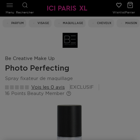
Menu
Rechercher
Wishlist
Panier
PARFUM
VISAGE
MAQUILLAGE
CHEVEUX
MAISON
Be Creative Make Up
Photo Perfecting
spray fixateur de maquillage
Vois les 0 avis
EXCLUSIF
16 Points Beauty Member