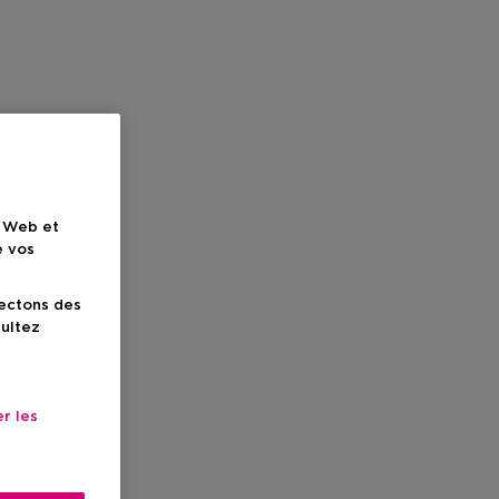
e Web et
e vos
lectons des
sultez
r les