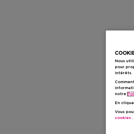
COOKIE
Nous util
pour prop
intérêts.
Comment f
informati
notre
Pol
En cliqua
Vous pouv
cookies
.