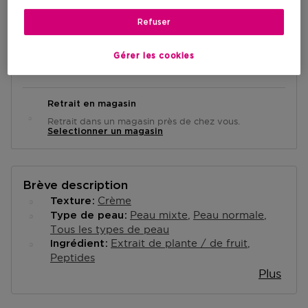
AJOUTER AU PANIER
Refuser
Livraison à domicile
Gérer les cookies
-
En stock
Retrait en magasin
Retrait dans un magasin près de chez vous.
Selectionner un magasin
Brève description
Crème
Texture
Peau mixte
Peau normale
Type de peau
Tous les types de peau
Extrait de plante / de fruit
Ingrédient
Peptides
Plus