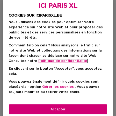
ICI PARIS XL
COOKIES SUR ICIPARISXL.BE
Nous utilisons des cookies pour optimiser votre
expérience sur notre site Web et pour proposer des
publicités et des services personnalisés en fonction
de vos intérêts.
Comment fait-on cela ? Nous analysons le trafic sur
notre site Web et collectons des informations sur la
façon dont chacun se déplace sur notre site Web.
Choisissez votre format
Consultez notre
Politique de confidentialite
50 ML
En stock
En cliquant sur le bouton “Accepter”, vous acceptez
cela.
50 ML
Vous pouvez également définir quels cookies sont
385,00 €
placés via l'option
Gérer les cookies
. Vous pouvez
toujours modifier ou retirer votre choix.
385,00 €
Accepter