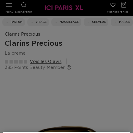
Menu
Rechercher
Wishlist
Panier
PARFUM
VISAGE
MAQUILLAGE
CHEVEUX
MAISON
Clarins Precious
Clarins Precious
la creme
Vois les 0 avis
385 Points Beauty Member