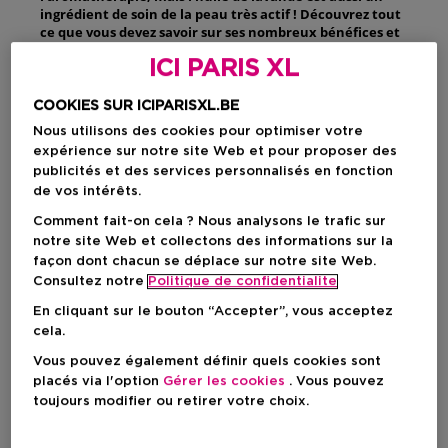
ingrédient de soin de la peau très actif ! Découvrez tout
ce que vous devez savoir sur ses nombreux bénéfices et
comment intégrer cette huile polyvalente dans votre
ICI PARIS XL
rituel beauté.
COOKIES SUR ICIPARISXL.BE
Qu’est-ce que l’huile de
Nous utilisons des cookies pour optimiser votre
expérience sur notre site Web et pour proposer des
lavande ?
publicités et des services personnalisés en fonction
de vos intérêts.
L’huile de lavande est une
huile essentielle
provenant des
Comment fait-on cela ? Nous analysons le trafic sur
fleurs de la plante Lavandula angustifolia.
notre site Web et collectons des informations sur la
façon dont chacun se déplace sur notre site Web.
Consultez notre
Politique de confidentialite
Les bienfaits de l’huile
En cliquant sur le bouton “Accepter”, vous acceptez
de lavande pour votre
cela.
Vous pouvez également définir quels cookies sont
peau
placés via l'option
Gérer les cookies
. Vous pouvez
toujours modifier ou retirer votre choix.
L’huile de lavande est très appréciée pour ses
capacités à