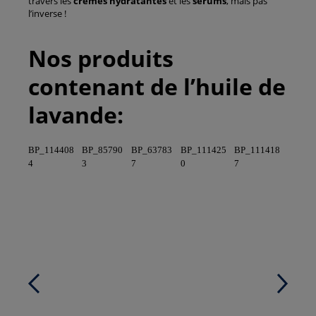
travers les
crèmes hydratantes
et les
sérums
, mais pas
l’inverse !
Nos produits
contenant de l’huile de
lavande:
BP_114408
BP_85790
BP_63783
BP_111425
BP_111418
4
3
7
0
7