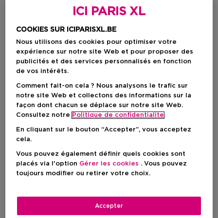
ICI PARIS XL
COOKIES SUR ICIPARISXL.BE
Nous utilisons des cookies pour optimiser votre
expérience sur notre site Web et pour proposer des
publicités et des services personnalisés en fonction
de vos intérêts.
Comment fait-on cela ? Nous analysons le trafic sur
notre site Web et collectons des informations sur la
façon dont chacun se déplace sur notre site Web.
Choisissez votre format
Consultez notre
Politique de confidentialite
30 ML
En stock
En cliquant sur le bouton “Accepter”, vous acceptez
cela.
30 ML
50 ML
80 ML
Vous pouvez également définir quels cookies sont
Prix promotionnel
Prix promotionnel
Prix promotio
62,17 €
90,41 €
114,67 €
placés via l'option
Gérer les cookies
. Vous pouvez
82,90 €
120,55 €
152,90 €
toujours modifier ou retirer votre choix.
Prix promotionnel
62,17 €
Accepter
Prix de vente conseillé
82,90 €
-25%