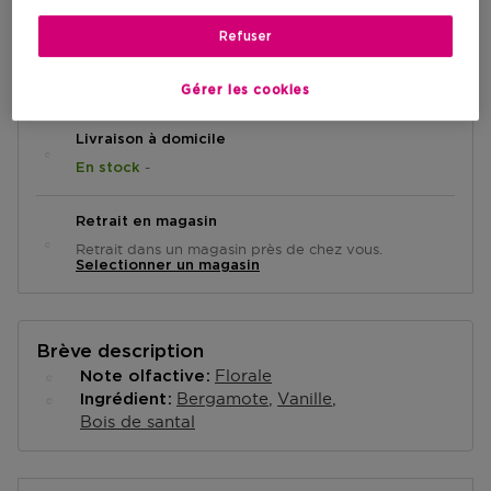
Refuser
AJOUTER AU PANIER
Gérer les cookies
Livraison à domicile
-
En stock
Retrait en magasin
Retrait dans un magasin près de chez vous.
Selectionner un magasin
Brève description
Florale
Note olfactive
Bergamote
Vanille
Ingrédient
Bois de santal