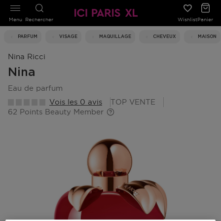
Menu
Rechercher
Wishlist
Panier
PARFUM
VISAGE
MAQUILLAGE
CHEVEUX
MAISON
Nina Ricci
Nina
eau de parfum
Vois les 0 avis
TOP VENTE
62 Points Beauty Member