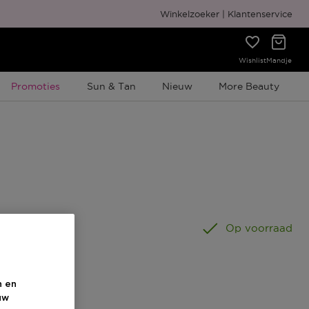
Gratis cadeauverpakking
Winkelzoeker
Klantenservice
Wishlist
Mandje
Tijdelijke Promotie
Promoties
Sun & Tan
Nieuw
More Beauty
0 ML
Op voorraad
n en
uw