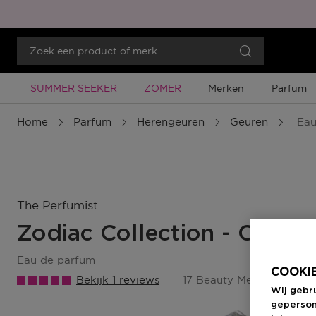
Tijdelijke Promotie
Tijdelijke Promotie
SUMMER SEEKER
ZOMER
Merken
Parfum
Home
Parfum
Herengeuren
Geuren
Eau
The Perfumist
Zodiac Collection - Capric
eau de parfum
COOKIE
Bekijk 1 reviews
17 Beauty Member Punte
Wij gebr
geperson