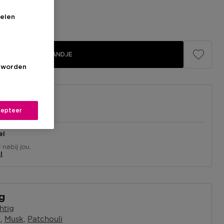
elen
IN WINKELMANDJE
s worden
epteer
el
nabij jou.
l
ng
htig
e
Musk
Patchouli