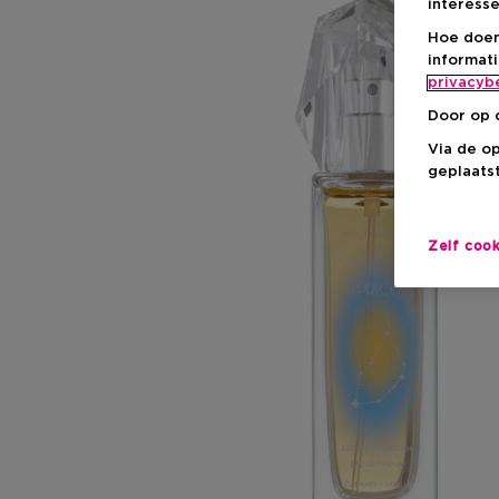
interesse
Hoe doen
informat
privacyb
Door op 
Via de o
geplaatst
Zelf coo