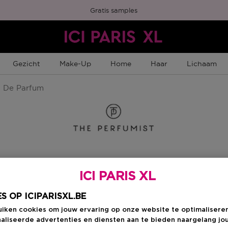
Gratis samples
Gezicht
Make-Up
Home
Haar
Lichaam
 De Parfum
orn
Kies je formaat
:
3
ICI PARIS XL
30 ML
S OP ICIPARISXL.BE
n
Productprijs
€ 17,95
uiken cookies om jouw ervaring op onze website te optimalisere
aliseerde advertenties en diensten aan te bieden naargelang jo