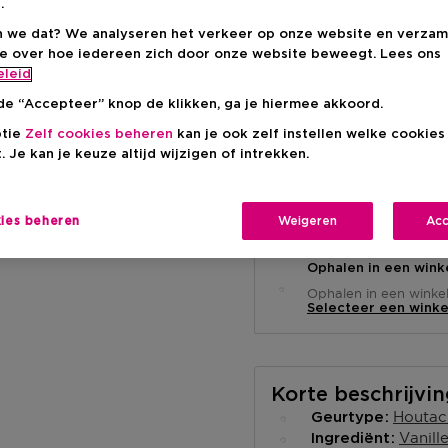
.
Productprijs
€ 17,95
 we dat? We analyseren het verkeer op onze website en verzam
ie over hoe iedereen zich door onze website beweegt. Lees ons
eleid
de “Accepteer” knop de klikken, ga je hiermee akkoord.
ptie
Zelf cookies beheren
kan je ook zelf instellen welke cookie
. Je kan je keuze altijd wijzigen of intrekken.
Levering aan huis
-
Op voorraad
kies beheren
Weigeren
Acc
Ophalen in een wink
Ophalen in een winkel 
Selecteer een winke
Korte beschrijvi
Houtac
Geurtype
Vanill
Ingrediënt