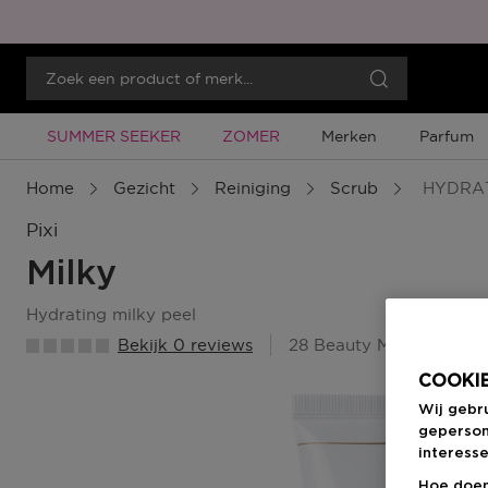
Tijdelijke Promotie
Tijdelijke Promotie
SUMMER SEEKER
ZOMER
Merken
Parfum
Home
Gezicht
Reiniging
Scrub
HYDRAT
Pixi
Milky
hydrating milky peel
Bekijk 0 reviews
28 Beauty Member Punt
COOKIE
Wij gebr
geperson
interesse
Hoe doen