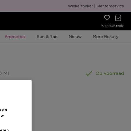
Gratis cadeauverpakking
Winkelzoeker
Klantenservice
Wishlist
Mandje
Tijdelijke Promotie
Promoties
Sun & Tan
Nieuw
More Beauty
0 ML
Op voorraad
n en
uw
s
elen