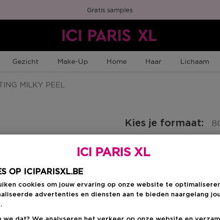
Gratis samples
Gezicht
Make-Up
Home
Haar
Lichaam
ING MILKY PEEL
Kies je formaat
:
8
80 ML
ICI PARIS XL
en
Kortingsprijs
€ 28,60
€ 31,00
S OP ICIPARISXL.BE
uiken cookies om jouw ervaring op onze website te optimalisere
aliseerde advertenties en diensten aan te bieden naargelang jo
Kortingsprij
€ 28,60
.
 we dat? We analyseren het verkeer op onze website en verzam