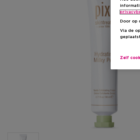
informat
privacyb
Door op 
Via de o
geplaatst
Zelf coo