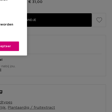
rijs fabrikant
€ 31,00
IN WINKELMANDJE
s worden
epteer
el
nabij jou.
l
ng
idtypes
lijk
Plantaardig / fruitextract