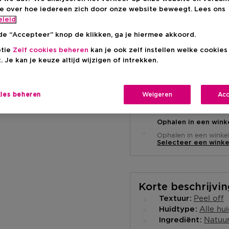
Aanbevolen verkoopp
-7%
ie over hoe iedereen zich door onze website beweegt. Lees ons
eleid
de “Accepteer” knop de klikken, ga je hiermee akkoord.
ptie
Zelf cookies beheren
kan je ook zelf instellen welke cookie
. Je kan je keuze altijd wijzigen of intrekken.
Levering aan huis
kies beheren
Weigeren
Acc
-
Op voorraad
Ophalen in een wink
Ophalen in een winkel 
Selecteer een winke
Korte beschrijvi
Peel off
Textuur
Alle hu
Huidtype
Natuur
Ingrediënt