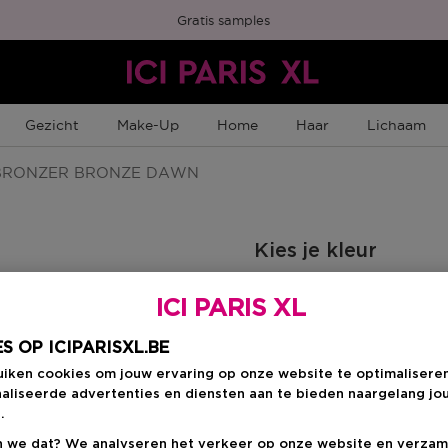
Gratis samples
Gezicht
Make-Up
Home
Haar
Lichaam
 BRONZER BRONZE DAWN
Kies je kleur
NAKED DESIRE
ICI PARIS XL
 Member Punten
S OP ICIPARISXL.BE
uiken cookies om jouw ervaring op onze website te optimalisere
Kortingsprij
€ 30,80
aliseerde advertenties en diensten aan te bieden naargelang jo
.
Aanbevolen verkoop
-30%
 we dat? We analyseren het verkeer op onze website en verzam