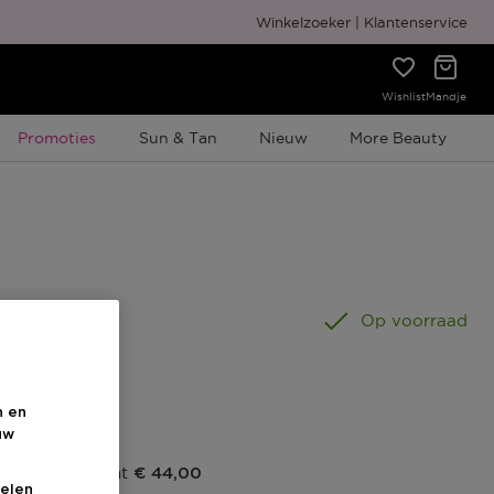
Gratis cadeauverpakking
Winkelzoeker
Klantenservice
Wishlist
Mandje
Tijdelijke Promotie
Promoties
Sun & Tan
Nieuw
More Beauty
Op voorraad
n en
s
uw
prijs fabrikant
€ 44,00
elen