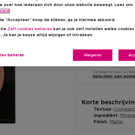
ie over hoe iedereen zich door onze website beweegt. Lees ons
eleid
de “Accepteer” knop de klikken, ga je hiermee akkoord.
ptie
Zelf cookies beheren
kan je ook zelf instellen welke cookie
. Je kan je keuze altijd wijzigen of intrekken.
Levering aan huis
-
Op voorraad
kies beheren
Weigeren
Acc
Ophalen in een wink
Ophalen in een winkel 
Selecteer een winke
Korte beschrijvi
Compact
Textuur
Minera
Ingrediënt
Matte
Finish