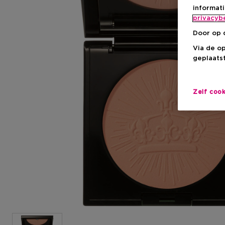
informat
privacyb
Door op 
Via de o
geplaatst
Zelf coo