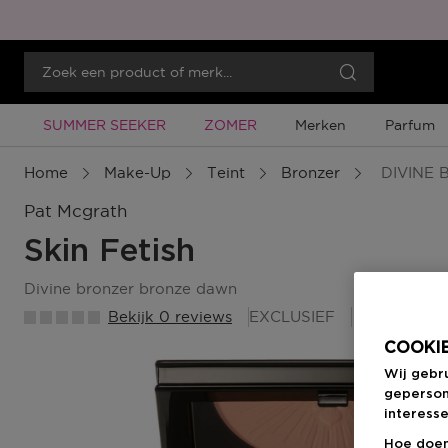
Tijdelijke Promotie
Tijdelijke Promotie
SUMMER SEEKER
ZOMER
Merken
Parfum
Home
Make-Up
Teint
Bronzer
DIVINE
Pat Mcgrath
Skin Fetish
divine bronzer bronze dawn
Bekijk 0 reviews
EXCLUSIEF
30 Beauty
COOKIE
Wij gebr
geperson
interesse
Hoe doen