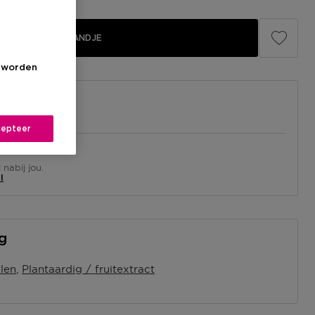
IN WINKELMANDJE
s worden
epteer
el
nabij jou.
l
ng
len
Plantaardig / fruitextract