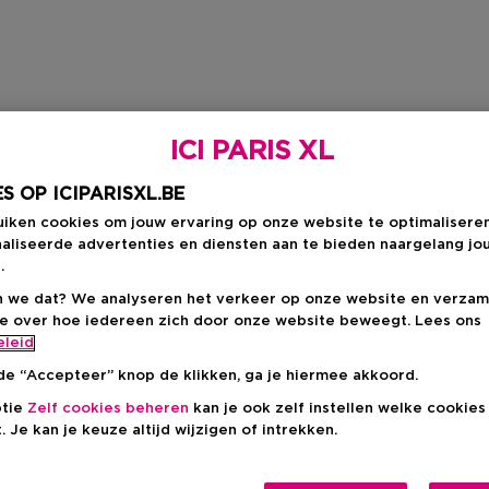
ICI PARIS XL
S OP ICIPARISXL.BE
uiken cookies om jouw ervaring op onze website te optimalisere
aliseerde advertenties en diensten aan te bieden naargelang jo
.
 we dat? We analyseren het verkeer op onze website en verzam
ie over hoe iedereen zich door onze website beweegt. Lees ons
eleid
de “Accepteer” knop de klikken, ga je hiermee akkoord.
ptie
Zelf cookies beheren
kan je ook zelf instellen welke cookie
. Je kan je keuze altijd wijzigen of intrekken.