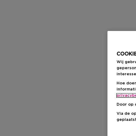
COOKIE
Wij gebr
geperson
interesse
Hoe doen
informat
privacyb
Door op 
Via de o
geplaatst