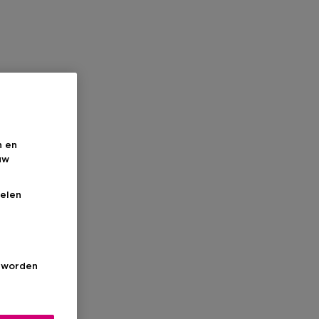
n en
uw
elen
s worden