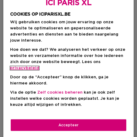
ICI PARIS XL
COOKIES OP ICIPARISXL.BE
Wij gebruiken cookies om jouw ervaring op onze
website te optimaliseren en gepersonaliseerde
advertenties en diensten aan te bieden naargelang
jouw interesse.
Hoe doen we dat? We analyseren het verkeer op onze
website en verzamelen informatie over hoe iedereen
zich door onze website beweegt. Lees ons
privacybeleid
Door op de “Accepteer” knop de klikken, ga je
hiermee akkoord.
Kies je formaat
Via de optie
Zelf cookies beheren
kan je ook zelf
instellen welke cookies worden geplaatst. Je kan je
150 ML
Op voorraad
keuze altijd wijzigen of intrekken.
150 ML
Kortingsprijs
€ 84,15
Accepteer
€ 99,00