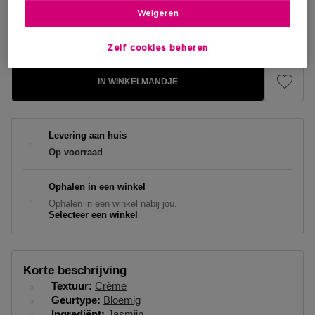
Weigeren
Kortingsprijs
€ 84,15
Aanbevolen verkoopprijs fabrikant
€ 99,00
Zelf cookies beheren
IN WINKELMANDJE
Levering aan huis
Op voorraad
-
Ophalen in een winkel
Ophalen in een winkel nabij jou.
Selecteer een winkel
Korte beschrijving
Textuur
Crème
Geurtype
Bloemig
Ingrediënt
Jasmijn