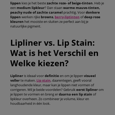
lippen
kies je het beste
zachte roze- of beige-tinten
. Heb je
een
medium lipkleur
? Dan staan
warme mauve-tinten,
peachy nude of zachte caramel
prachtig. Voor
donkere
lippen
werken rijke
browns
,
berry-liptinten
of
deep rose
kleuren
het mooiste en sluiten ze perfect aan bij je
natuurlijke pigment.
Lipliner vs. Lip Stain:
Wat is het Verschil en
Welke kiezen?
Lipliner
is ideaal voor
definitie
en om je lippen
visueel
voller
te maken.
Lip stain
, daarentegen, geeft vooral
langhoudende kleur, maar kan je lippen niet vormen of
corrigeren. Wil je beide voordelen? Gebruik
eerst lipliner
om
je lippen te vormen en breng er
daarna een lip stain
of
lipkleur overheen. Zo combineer je volume, kleur en
houdbaarheid in één look.