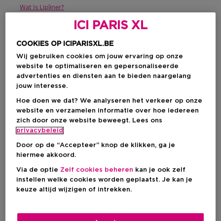
Wat Is Lipliner?
Zo accentueer je jouw Lippen met Lipliner
ICI PARIS XL
Tips voor Natuurlijke Vollere Lippen met Lipliner
Welke Lipliner past bij jouw lipkleur?
Lipliner vs. Lip Stain: Wat is het Verschil en Welke kiezen?
COOKIES OP ICIPARISXL.BE
Onze Favoriete Lipliners voor Vollere Lippen
Wij gebruiken cookies om jouw ervaring op onze
website te optimaliseren en gepersonaliseerde
Wat Is Lipliner?
advertenties en diensten aan te bieden naargelang
jouw interesse.
Hoe doen we dat? We analyseren het verkeer op onze
Lipliner
(of
lippotlood
) is
lip make-up
waarmee je de
website en verzamelen informatie over hoe iedereen
natuurlijke
contour
van je lippen
accentueert
of subtiel
zich door onze website beweegt. Lees ons
corrigeert
. Het helpt je lippenstift op zijn plek te houden,
privacybeleid
voorkomt dat het uitloopt en geeft je lippen een mooi
gedefinieerde
shape
. Kies je voor een
potlood
, een
creamy
Door op de “Accepteer” knop de klikken, ga je
liner
of een
twist‑up variant
? De
textuur
bepaalt hoe
hiermee akkoord.
scherp of zacht
je look wordt. Een
matte liner
geeft
meer
definitie
, terwijl een creamy formule zorgt voor een
smooth
Via de optie
Zelf cookies beheren
kan je ook zelf
en natuurlijk resultaat
. Kortom, een klein hulpmiddel met
instellen welke cookies worden geplaatst. Je kan je
een groot effect dat je lippen voller, strakker en verzorgd laat
keuze altijd wijzigen of intrekken.
ogen.