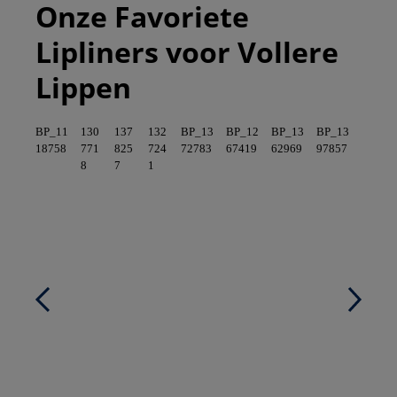
Onze Favoriete
Lipliners voor Vollere
Lippen
BP_11
130
137
132
BP_13
BP_12
BP_13
BP_13
18758
771
825
724
72783
67419
62969
97857
8
7
1