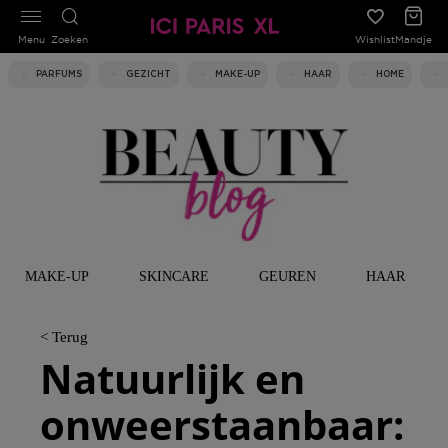
Menu
Zoeken
Wishlist
Mandje
PARFUMS
GEZICHT
MAKE-UP
HAAR
HOME
MAKE-UP
SKINCARE
GEUREN
HAAR
< Terug
Natuurlijk en
onweerstaanbaar: