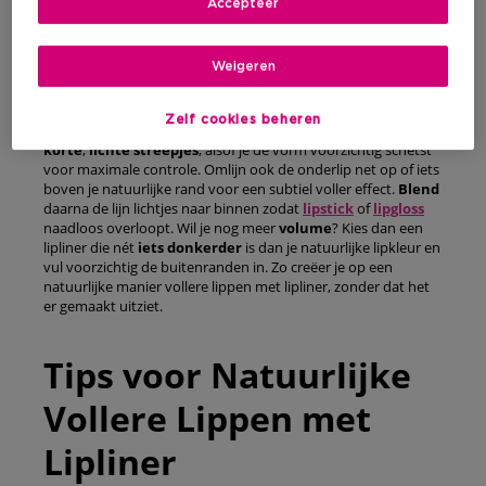
Zo accentueer je jouw
Accepteer
Lippen met Lipliner
Weigeren
Begin bij de
cupidoboog
en zet een
zachte “V”
voor een
Zelf cookies beheren
mooi gelifte look. Werk vervolgens
naar buiten
toe
met
korte
,
lichte
streepjes
, alsof je de vorm voorzichtig schetst
voor maximale controle. Omlijn ook de onderlip net op of iets
boven je natuurlijke rand voor een subtiel voller effect.
Blend
daarna de lijn lichtjes naar binnen zodat
lipstick
of
lipgloss
naadloos overloopt. Wil je nog meer
volume
? Kies dan een
lipliner die nét
iets donkerder
is dan je natuurlijke lipkleur en
vul voorzichtig de buitenranden in. Zo creëer je op een
natuurlijke manier vollere lippen met lipliner, zonder dat het
er gemaakt uitziet.
Tips voor Natuurlijke
Vollere Lippen met
Lipliner