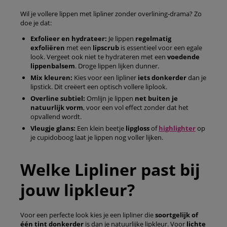
Wil je vollere lippen met lipliner zonder overlining‑drama? Zo
doe je dat:
Exfolieer en hydrateer:
Je lippen
regelmatig
exfoliëren
met een
lipscrub
is essentieel voor een egale
look. Vergeet ook niet te hydrateren met een
voedende
lippenbalsem
. Droge lippen lijken dunner.
Mix kleuren:
Kies voor een lipliner
iets donkerder
dan je
lipstick. Dit creëert een optisch vollere liplook.
Overline subtiel:
Omlijn je lippen
net buiten je
natuurlijk vorm
, voor een vol effect zonder dat het
opvallend wordt.
Vleugje glans:
Een klein beetje
lipgloss
of
highlighter
op
je cupidoboog laat je lippen nog voller lijken.
Welke Lipliner past bij
jouw lipkleur?
Voor een perfecte look kies je een lipliner die
soortgelijk of
één tint donkerder
is dan je natuurlijke lipkleur. Voor
lichte