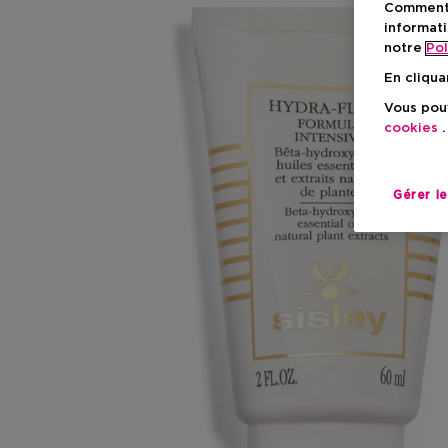
Comment f
informati
notre
Pol
En cliqua
Vous pouv
cookies
.
Gérer l