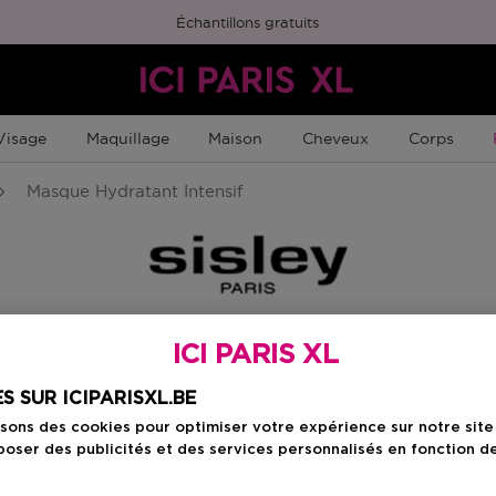
Échantillons gratuits
Visage
Maquillage
Maison
Cheveux
Corps
Masque Hydratant Intensif
ICI PARIS XL
sive
Choisissez votre f
S SUR ICIPARISXL.BE
isons des cookies pour optimiser votre expérience sur notre sit
60 ML
oser des publicités et des services personnalisés en fonction d
Prix promotionn
192,86 €
208,50 €