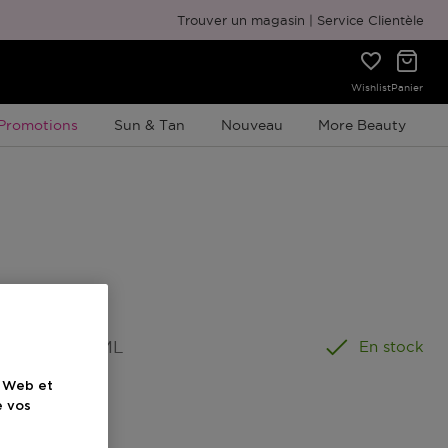
Emballage cadeau gratuit
Trouver un magasin
Service Clientèle
Wishlist
Panier
Promotion À Durée Limitée
Promotions
Sun & Tan
Nouveau
More Beauty
ormat
:
60 ML
En stock
e Web et
e vos
el