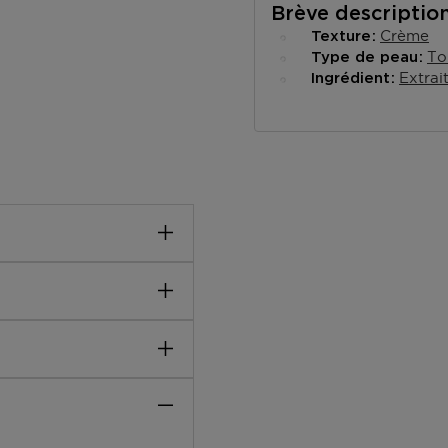
Brève descriptio
Crème
Texture
To
Type de peau
Extrai
Ingrédient
extraits de plantes et
aux peaux déshydratées, il
 la peau retrouve confort