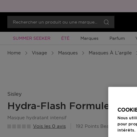
Promotion À Durée Limitée
Promotion À Durée Limitée
SUMMER SEEKER
ÉTÉ
Marques
Parfum
Home
Visage
Masques
Masques À L'argile
Sisley
Hydra-Flash Formule Inten
COOKIE
masque hydratant intensif
Nous util
pour prop
Vois les 0 avis
192 Points Beauty Member
intérêts.