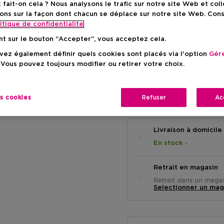
ait-on cela ? Nous analysons le trafic sur notre site Web et col
ons sur la façon dont chacun se déplace sur notre site Web. Con
itique de confidentialite
Prix promot
192,86 €
nt sur le bouton “Accepter”, vous acceptez cela.
Prix de vente consei
-7%
ez également définir quels cookies sont placés via l'option
Gére
 Vous pouvez toujours modifier ou retirer votre choix.
es cookies
Refuser
Ac
Livraison à domicile
-
En stock
Retrait en magasin
Retrait dans un magas
Selectionner un mag