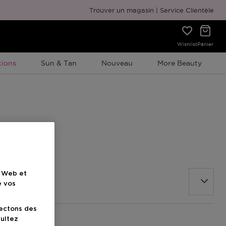
Emballage cadeau gratuit
Trouver un magasin
Service Clientèle
Wishlist
Panier
ion À Durée Limitée
ions
Sun & Tan
Nouveau
More Beauty
e Web et
e vos
lectons des
sultez