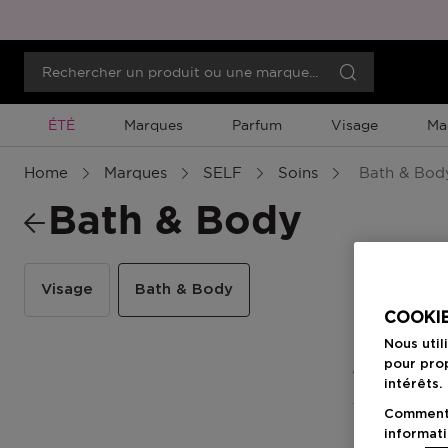
Promotion À Durée Limitée
ÉTÉ
Marques
Parfum
Visage
Ma
Home
Marques
SELF
Soins
Bath & Bod
Bath & Body
Visage
Bath & Body
COOKIE
Nous util
pour prop
1 Résultats
intérêts.
Comment f
informati
-10%