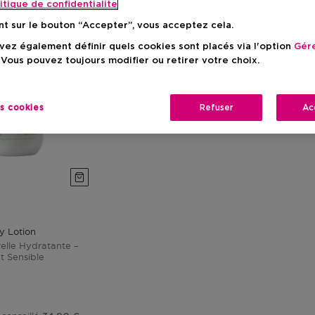
itique de confidentialite
nt sur le bouton “Accepter”, vous acceptez cela.
ez également définir quels cookies sont placés via l'option
Gére
 Vous pouvez toujours modifier ou retirer votre choix.
es cookies
Refuser
Ac
y Lotion
elle Hydratante –
t Sensible
tionnel