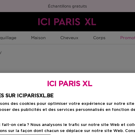
Échantillons gratuits
Promot
quillage
Maison
Cheveux
Corps
Promot
y
ICI PARIS XL
S SUR ICIPARISXL.BE
isons des cookies pour optimiser votre expérience sur notre sit
oser des publicités et des services personnalisés en fonction d
ait-on cela ? Nous analysons le trafic sur notre site Web et col
ons sur la façon dont chacun se déplace sur notre site Web. Con