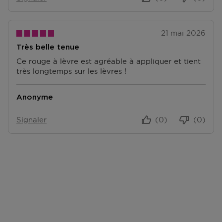
S
commande avec vous.
Accédez à plus d’informations et à la FAQ sur les
21 mai 2026
retours.
Très belle tenue
D'autres questions sur la commande ? Vous pouvez le
Ce rouge à lèvre est agréable à appliquer et tient
trouver sur notre page FAQ.
très longtemps sur les lèvres !
Anonyme
Signaler
(0)
(0)