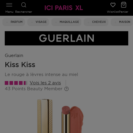
Menu
Rechercher
Wishlist
Panier
PARFUM
VISAGE
MAQUILLAGE
CHEVEUX
MAISON
Guerlain
Kiss Kiss
le rouge à lèvres intense au miel
Vois les 2 avis
43 Points Beauty Member