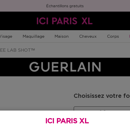
Échantillons gratuits
Visage
Maquillage
Maison
Cheveux
Corps
EE LAB SHOTᵀᴹ
Choisissez votre f
2 G
Prix promotion
51,85 €
ICI PARIS XL
61,00 €