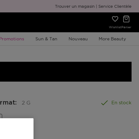
Emballage cadeau gratuit
Trouver un magasin
Service Clientèle
Wishlist
Panier
Promotion À Durée Limitée
Promotions
Sun & Tan
Nouveau
More Beauty
ormat
:
2 G
En stock
nel