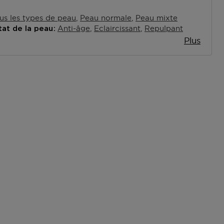
us les types de peau
Peau normale
Peau mixte
Anti-âge
Eclaircissant
Repulpant
tat de la peau
Plus