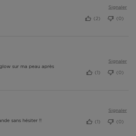
Signaler
(2)
(0)
Signaler
 glow sur ma peau après
(1)
(0)
Signaler
ande sans hésiter !!
(1)
(0)