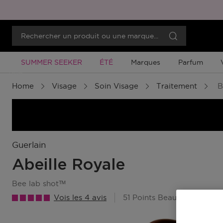
Promotion À Durée Limitée
Promotion À Durée Limitée
SUMMER SEEKER
ÉTÉ
Marques
Parfum
Menu
Home
Visage
Soin Visage
Traitement
B
Guerlain
Abeille Royale
bee lab shotᵀᴹ
Vois les 4 avis
51 Points Beauty Member