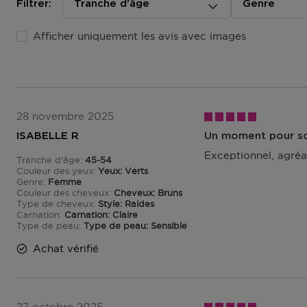
Filtrer:
Tranche d'âge
Genre
Accédez à plus d’informations et à la FAQ sur la livraiso
Afficher uniquement les avis avec images
Retourner
Retours
Après réception de votre commande, vous disposez de 14
(partiellement) ou l'annuler. Après l'annulation, vous di
supplémentaire de 14 jours pour retourner les produits. 
28 novembre 2025
commande, vous pouvez nous contacter ou utiliser
le fo
ISABELLE R
Un moment pour s
Échange ou retour en magasin
Exceptionnel, agréa
Tranche d'âge
45-54
De 45 à 54
ous pouvez également retourner ou échanger le produit
Couleur des yeux
Yeux: Verts
Genre
chez vous. Vous n’avez pas besoin de remplir un formula
Femme
Couleur des cheveux
Cheveux: Bruns
Veuillez apporter votre confirmation de commande ave
Type de cheveux
Style: Raides
Carnation
Carnation: Claire
Accédez à plus d’informations et à la FAQ sur les retour
Type de peau
Type de peau: Sensible
Achat vérifié
D'autres questions sur la commande ? Vous pouvez le t
FAQ.
27 octobre 2025