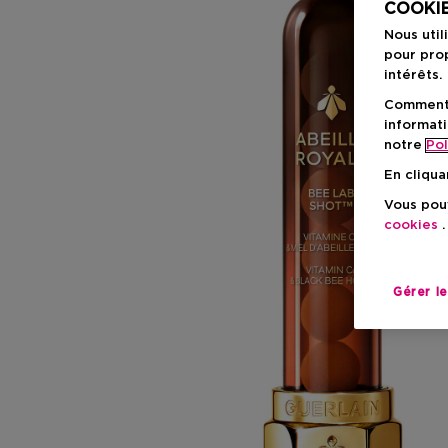
COOKIE
Nous util
pour prop
intérêts.
Comment f
informati
notre
Pol
En cliqua
Vous pouv
cookies
.
Gérer l