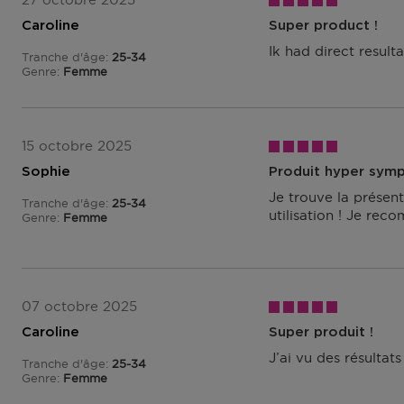
Caroline
Super product !
Ik had direct result
Tranche d'âge
25-34
De 25 à 34
Genre
Femme
15 octobre 2025
Sophie
Produit hyper sym
Je trouve la présen
Tranche d'âge
25-34
De 25 à 34
utilisation ! Je rec
Genre
Femme
07 octobre 2025
Caroline
Super produit !
J’ai vu des résultat
Tranche d'âge
25-34
De 25 à 34
Genre
Femme