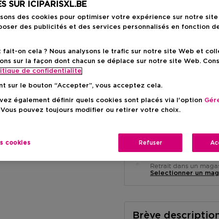
S SUR ICIPARISXL.BE
isons des cookies pour optimiser votre expérience sur notre sit
Prix promot
51,85 €
oser des publicités et des services personnalisés en fonction d
Prix de vente conseillé
61
ait-on cela ? Nous analysons le trafic sur notre site Web et col
ons sur la façon dont chacun se déplace sur notre site Web. Con
itique de confidentialite
nt sur le bouton “Accepter”, vous acceptez cela.
ez également définir quels cookies sont placés via l'option
Gére
 Vous pouvez toujours modifier ou retirer votre choix.
Livraison à domicile
-
En stock
es cookies
Refuser
Ac
Retrait en magasin
Retrait dans un magas
Selectionner un mag
Brève descriptio