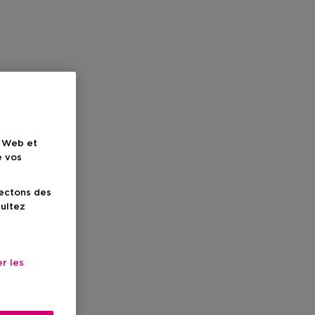
e Web et
e vos
lectons des
sultez
r les