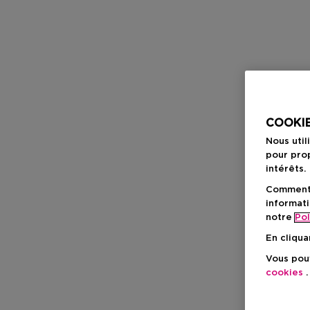
COOKIE
Nous util
pour prop
intérêts.
Comment f
informati
notre
Pol
En cliqua
Vous pouv
cookies
.