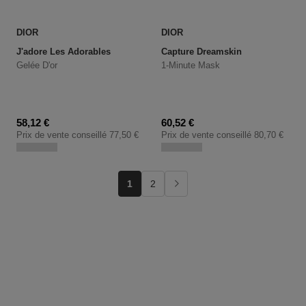
DIOR
DIOR
J'adore Les Adorables
Capture Dreamskin
Gelée D'or
1-Minute Mask
Prix promotionnel
Prix promotionnel
58,12 €
60,52 €
Prix de vente conseillé
77,50 €
Prix de vente conseillé
80,70 €
1
2