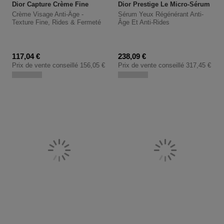
Dior Capture Crème Fine
Crème Visage Anti-Âge -
Sérum Yeux Régénérant Anti-
Texture Fine, Rides & Fermeté
Âge Et Anti-Rides
Prix promotionnel
Prix promotionnel
117,04 €
238,09 €
Prix de vente conseillé
156,05 €
Prix de vente conseillé
317,45 €