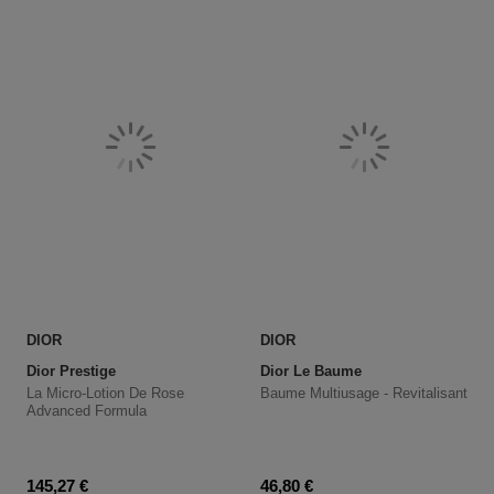
DIOR
DIOR
Dior Prestige
Dior Le Baume
La Micro-Lotion De Rose
Baume Multiusage - Revitalisant
Advanced Formula
Prix promotionnel
Prix promotionnel
145,27 €
46,80 €