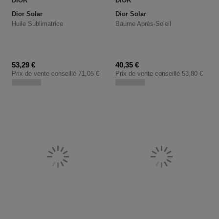
DIOR
DIOR
Dior Solar
Dior Solar
Huile Sublimatrice
Baume Après-Soleil
Prix promotionnel
Prix promotionnel
53,29 €
40,35 €
Prix de vente conseillé
71,05 €
Prix de vente conseillé
53,80 €