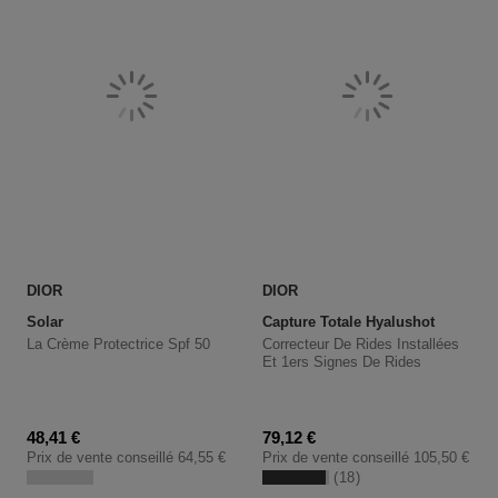
DIOR
DIOR
Solar
Capture Totale Hyalushot
La Crème Protectrice Spf 50
Correcteur De Rides Installées
Et 1ers Signes De Rides
Prix promotionnel
Prix promotionnel
48,41 €
79,12 €
Prix de vente conseillé
64,55 €
Prix de vente conseillé
105,50 €
18