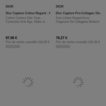
DIOR
DIOR
Dior Capture Crème Regard - Anti-Aging Eye Cream
Dior 
Crème Contour Des Yeux -
Soin Liftant Regard Avec
Correction Anti-Âge, Rides &
Fragment De Collagène Biotech
Cernes
Prix promotionnel
Prix promotionnel
87,06 €
78,27 €
Prix de vente conseillé
116,08 €
Prix de vente conseillé
104,36 €