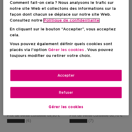
Comment fait-on cela ? Nous analysons le trafic sur
notre site Web et collectons des informations sur la
façon dont chacun se déplace sur notre site Web.
Consultez notre
Politique de confidentialite
En cliquant sur le bouton “Accepter”, vous acceptez
cela.
Vous pouvez également définir quels cookies sont
placés via l'option
Gérer les cookies
. Vous pouvez
toujours modifier ou retirer votre choix.
DIOR
DIOR
Accepter
Mattifying Invisible Uv Stick Spf 50 Pa++++
Hydrating Invisible Uv Fluid Spf 
Stick Invisible Protection Uv
Fluide Invisible Protection Uv
Refuser
Gérer les cookies
Prix promotionnel
Prix promotionnel
52,46 €
50,02 €
Prix de vente conseillé
69,95 €
Prix de vente conseillé
66,70 €
6
7