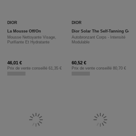
DIOR
DIOR
La Mousse Off/on
Dior Solar The Self-Tanning Gel 
Mousse Nettoyante Visage,
Autobronzant Corps - Intensité
Purifiante Et Hydratante
Modulable
Prix promotionnel
Prix promotionnel
46,01 €
60,52 €
Prix de vente conseillé
61,35 €
Prix de vente conseillé
80,70 €