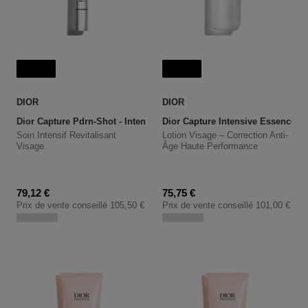
Nouveau
Nouveau
DIOR
DIOR
Dior Capture Pdrn-Shot - Intensive Revitalizing Face Care
Dior Capture Intensive Essence L
Soin Intensif Revitalisant
Lotion Visage – Correction Anti-
Visage
Âge Haute Performance
Prix promotionnel
Prix promotionnel
79,12 €
75,75 €
Prix de vente conseillé
105,50 €
Prix de vente conseillé
101,00 €