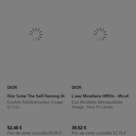
DIOR
DIOR
Dior Solar The Self-Tanning Drops
L'eau Micellaire Off/on - Micella
Gouttes Autobronzantes Visage
Eau Micellaire Démaquillante
Et Cou
Visage, Yeux Et Lèvres
Prix promotionnel
Prix promotionnel
52,46 €
39,52 €
Prix de vente conseillé
69,95 €
Prix de vente conseillé
52,70 €