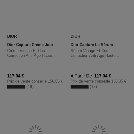
DIOR
DIOR
Dior Capture Crème Jour
Dior Capture Le Sérum
Crème Visage Et Cou -
Sérum Visage Et Cou -
Correction Anti-Âge Haute
Correction Anti-Âge Haute
Performance - Rides Et Fermeté
Performance - Rides Et Fermeté
Prix promotionnel
Prix promotionnel
117,04 €
A Partir De
117,04 €
Prix de vente conseillé
156,05 €
Prix de vente conseillé
156,05 €
19
17