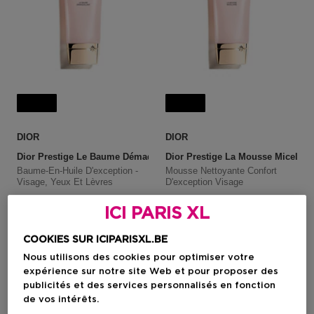
Nouveau
Nouveau
DIOR
DIOR
Dior Prestige Le Baume Démaquillant
Dior Prestige La Mousse Micellai
Baume-En-Huile D'exception -
Mousse Nettoyante Confort
Visage, Yeux Et Lèvres
D'exception Visage
ICI PARIS XL
Prix promotionnel
Prix promotionnel
92,25 €
89,25 €
COOKIES SUR ICIPARISXL.BE
Prix de vente conseillé
123,00 €
Prix de vente conseillé
119,00 €
Nous utilisons des cookies pour optimiser votre
expérience sur notre site Web et pour proposer des
publicités et des services personnalisés en fonction
de vos intérêts.