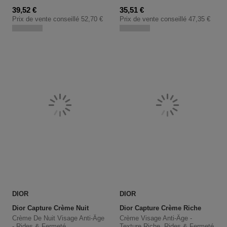
Prix promotionnel
Prix promotionnel
39,52 €
35,51 €
Prix de vente conseillé
52,70 €
Prix de vente conseillé
47,35 €
DIOR
DIOR
Dior Capture Crème Nuit
Dior Capture Crème Riche
Crème De Nuit Visage Anti-Âge
Crème Visage Anti-Âge -
- Rides & Fermeté
Texture Riche, Rides & Fermeté