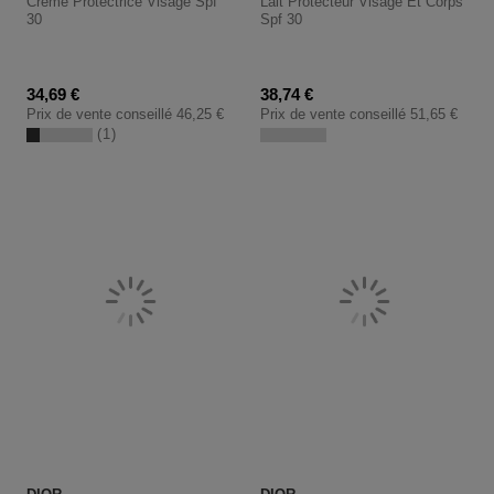
Crème Protectrice Visage Spf
Lait Protecteur Visage Et Corps
30
Spf 30
Prix promotionnel
Prix promotionnel
34,69 €
38,74 €
Prix de vente conseillé
46,25 €
Prix de vente conseillé
51,65 €
1