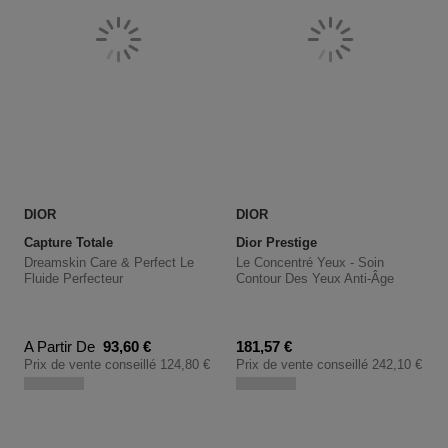
DIOR
DIOR
Capture Totale
Dior Prestige
Dreamskin Care & Perfect Le
Le Concentré Yeux - Soin
Fluide Perfecteur
Contour Des Yeux Anti-Âge
Prix promotionnel
Prix promotionnel
A Partir De
93,60 €
181,57 €
Prix de vente conseillé
124,80 €
Prix de vente conseillé
242,10 €