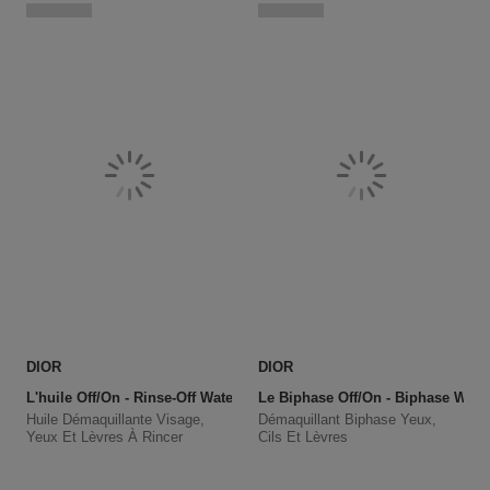
DIOR
DIOR
L'huile Off/on - Rinse-Off Waterproof Makeup Remover Oil
Le Biphase Off/on - Biphase Wat
Huile Démaquillante Visage,
Démaquillant Biphase Yeux,
Yeux Et Lèvres À Rincer
Cils Et Lèvres