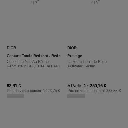
DIOR
DIOR
Capture Totale Retishot - Retinol Night Concentrate Serum
Prestige
Concentré Nuit Au Rétinol -
La Micro-Huile De Rose
Rénovateur De Qualité De Peau
Activated Serum
Prix promotionnel
Prix promotionnel
92,81 €
A Partir De
250,16 €
Prix de vente conseillé
123,75 €
Prix de vente conseillé
333,55 €