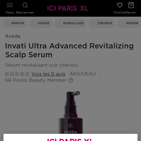
Menu
Rechercher
Wishlist
Panier
PARFUM
VISAGE
MAQUILLAGE
CHEVEUX
MAISON
Aveda
Invati Ultra Advanced Revitalizing
Scalp Serum
sérum revitalisant cuir chevelu
Vois les 0 avis
NOUVEAU
66 Points Beauty Member