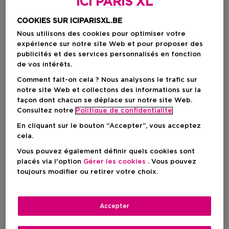
ICI PARIS XL
COOKIES SUR ICIPARISXL.BE
Nous utilisons des cookies pour optimiser votre
expérience sur notre site Web et pour proposer des
publicités et des services personnalisés en fonction
de vos intérêts.
Comment fait-on cela ? Nous analysons le trafic sur
notre site Web et collectons des informations sur la
façon dont chacun se déplace sur notre site Web.
Consultez notre
Politique de confidentialite
En cliquant sur le bouton “Accepter”, vous acceptez
Choisissez votre format
cela.
150 ML
En stock
Vous pouvez également définir quels cookies sont
placés via l'option
Gérer les cookies
. Vous pouvez
toujours modifier ou retirer votre choix.
150 ML
Prix promotionnel
66,80 €
83,50 €
Accepter
Prix promotionnel
66,80 €